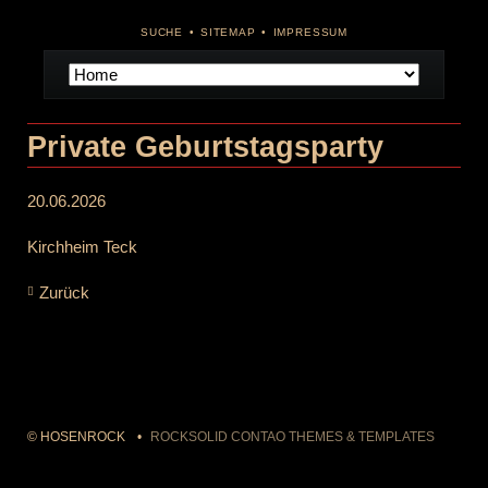
NAVIGATION
SUCHE
SITEMAP
IMPRESSUM
ÜBERSPRINGEN
Navigation
überspringen
Private Geburtstagsparty
20.06.2026
Kirchheim Teck
Zurück
© HOSENROCK
ROCKSOLID CONTAO THEMES & TEMPLATES