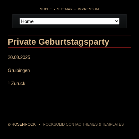
NAVIGATION
SUCHE
SITEMAP
IMPRESSUM
ÜBERSPRINGEN
Navigation
überspringen
Private Geburtstagsparty
20.09.2025
Gruibingen
Zurück
© HOSENROCK
ROCKSOLID CONTAO THEMES & TEMPLATES